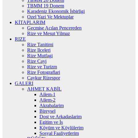
TBMM 20 Donem
TBMM 19 Donem
Karadeniz Ekonomik İsbirligi
Ozel Yazi Ve Mektuplar
KİTAPLARIM
Geçmişe Açılan Pencereden
Rize ve Mesut Yilmaz
RIZE
Rize Tanitimi
Rize Ilceleri
Rize Mutfagi
Rize Cayi
Rize ve Turizm
Rize Fotograflari
Caykur Rizespor
GALERI
AHMET KABİL
Ailem-1
Ailem-2
Akrabalarim
Bireysel
Dost ve Arkadaslarim
Egitim ve İs
Köyüm ve Köylülerim
Sosyal Faaliyetlerim