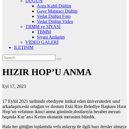
DÜĞÜN
Arzu Kabil Düğün
Gaye Mataracı Düğün
Vedat Düğün Foto
Vedat Düğün Video
TBMM ve SİYASİ
TBMM
Siyasi Anilarim
VİDEO GALERİ
ILETISIM
HIZIR HOP’U ANMA
Eyl 17, 2023
17 Eylül 2021 tarihinde ebediyete intikal eden üniversiteden sınıf
arkadaşım,eski ortağım ve dostum Eski Rize Belediye Başkanı Hızır
Hop’un vefatının ikinci anma gününde,dostlarıyla beraber mezarı
başında Kur’an-ı Kerim okutarak merasimi bitirdik.
Hala her gittiğim toplantıda vefa anlayışı ile ilgili bazı dersler almaya