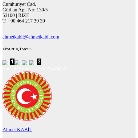
Cumhuriyet Cad.
Gürhan Apt. No: 130/5
53100 | RİZE
T: +90 464 217 39 39
ahmetkabil@ahmetkabil.com
ZİYARETÇİ SAYISI
Your IP Address : 170.254.84.52
Ahmet KABİL